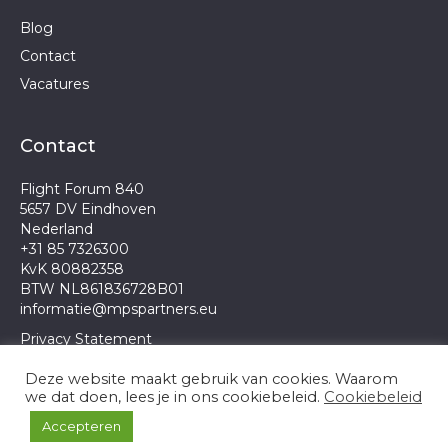
Blog
Contact
Vacatures
Contact
Flight Forum 840
5657 DV Eindhoven
Nederland
+31 85 7326300
KvK 80882358
BTW NL861836728B01
informatie@mpspartners.eu
Privacy Statement
Deze website maakt gebruik van cookies. Waarom
we dat doen, lees je in ons cookiebeleid.
Cookiebeleid
Dit is een website van
Spynn Start
Accepteren