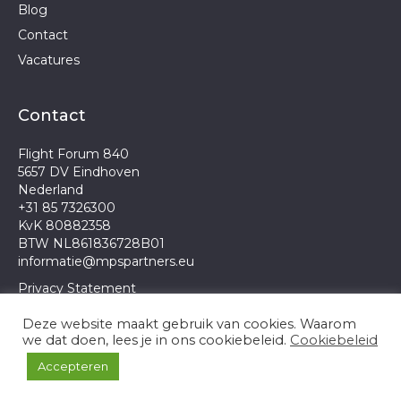
Blog
Contact
Vacatures
Contact
Flight Forum 840
5657 DV Eindhoven
Nederland
+31 85 7326300
KvK 80882358
BTW NL861836728B01
informatie@mpspartners.eu
Privacy Statement
Deze website maakt gebruik van cookies. Waarom
we dat doen, lees je in ons cookiebeleid.
Cookiebeleid
Dit is een website van
Spynn Start
Accepteren