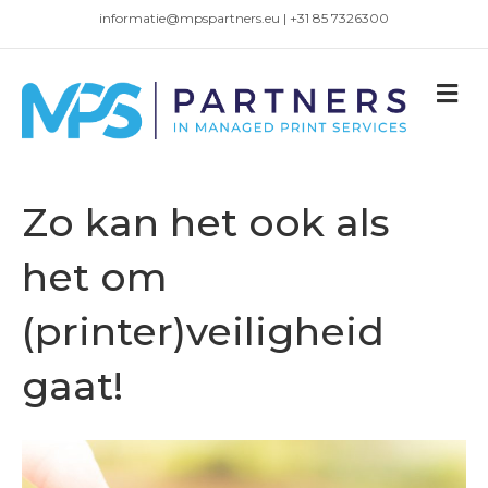
informatie@mpspartners.eu | +31 85 7326300
M
e
n
u
Zo kan het ook als
het om
(printer)veiligheid
gaat!